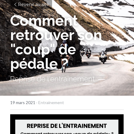
Revenir au site
Comment 
retrouver son 
"coup" de 
pédale ?
Reprise de l'entrainement
19 mars 2021
·
Entrainement