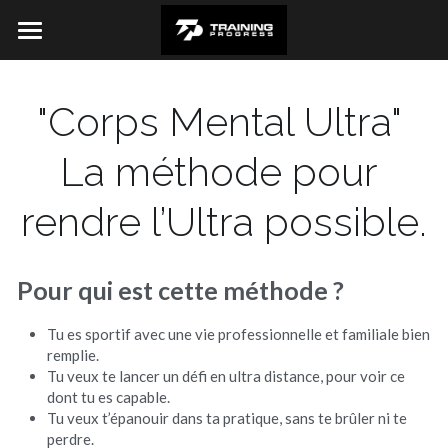
×
×
LES CATÉGORIES DE LA BOUTIQUE
CATÉGORIES DE BLOG
Accueil
"Corps Mental Ultra" 
Toutes les catégories
Toutes les catégories
Mon parcours
La méthode pour 
Blog
rendre l’Ultra possible.
Contact
Pour qui est cette méthode ?
Tu es sportif avec une vie professionnelle et familiale bien 
remplie.
Tu veux te lancer un défi en ultra distance, pour voir ce 
dont tu es capable.
Tu veux t’épanouir dans ta pratique, sans te brûler ni te 
perdre.